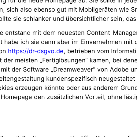
ng für die neue Homepage ab: Sie sollte in jede
in, sich also ebenso gut mit Mobilgeräten wie
te sie schlanker und übersichtlicher sein, das
ge entstand mit dem neuesten Content-Manage
eit habe ich sie dann aber im Einvernehmen mit
von
https://dr-dsgvo.de
, betrieben vom Informati
t der meisten „Fertiglösungen“ kamen, bei den
on mit der Software „Dreamweaver“ von Adobe u
seitengestaltung kundenspezifisch neugestalt
okies erzeugen könnte oder aus anderem Grund
e Homepage den zusätzlichen Vorteil, ohne lä